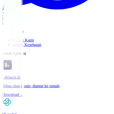
Tebus Obat
Beranda
For Patients
Untuk Pasien
Produk Kami
Artikel Kesehatan
Install Aplikasi
Lifepack.id
Tebus obat kronis, diantar ke rumah
Download →