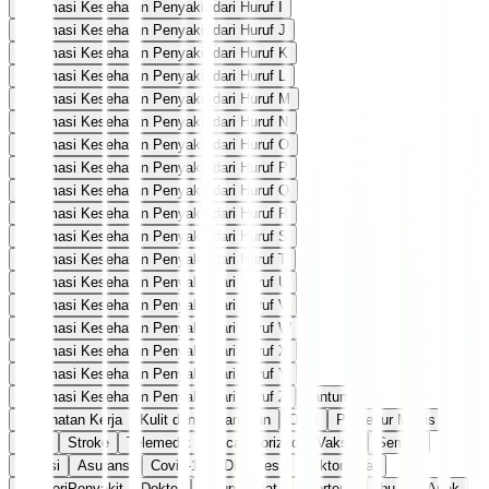
Informasi Kesehatan Penyakit dari Huruf I
Informasi Kesehatan Penyakit dari Huruf J
Informasi Kesehatan Penyakit dari Huruf K
Informasi Kesehatan Penyakit dari Huruf L
Informasi Kesehatan Penyakit dari Huruf M
Informasi Kesehatan Penyakit dari Huruf N
Informasi Kesehatan Penyakit dari Huruf O
Informasi Kesehatan Penyakit dari Huruf P
Informasi Kesehatan Penyakit dari Huruf Q
Informasi Kesehatan Penyakit dari Huruf R
Informasi Kesehatan Penyakit dari Huruf S
Informasi Kesehatan Penyakit dari Huruf T
Informasi Kesehatan Penyakit dari Huruf U
Informasi Kesehatan Penyakit dari Huruf V
Informasi Kesehatan Penyakit dari Huruf W
Informasi Kesehatan Penyakit dari Huruf X
Informasi Kesehatan Penyakit dari Huruf Y
Informasi Kesehatan Penyakit dari Huruf Z
Jantung
Kesehatan Kerja
Kulit dan Kecantikan
Obat
Prosedur Medis
Seks
Stroke
Telemedik
Uncategorized
Vaksin
Semua
Afiliasi
Asuransi
Covid-19
Diabetes
direktoriObat
direktoriPenyakit
Dokter
Hidup Sehat
Hipertensi
Ibu dan Anak