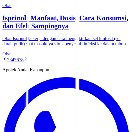
Obat
Isprinol: Manfaat, Dosis, Cara Konsumsi,
dan Efek Sampingnya
Obat Isprinol bekerja dengan cara mengaktifkan sel limfosit (sel
darah putih) saat masuknya virus penyebab infeksi ke dalam tubuh.
Obat
2
3
4
5
6
7
8
Apotek Anda, Kapanpun.