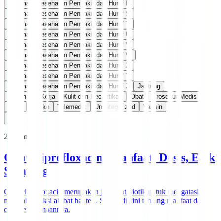
Informasi Kesehatan Penyakit dari Huruf R
Informasi Kesehatan Penyakit dari Huruf S
Informasi Kesehatan Penyakit dari Huruf T
Informasi Kesehatan Penyakit dari Huruf U
Informasi Kesehatan Penyakit dari Huruf V
Informasi Kesehatan Penyakit dari Huruf W
Informasi Kesehatan Penyakit dari Huruf X
Informasi Kesehatan Penyakit dari Huruf Y
Informasi Kesehatan Penyakit dari Huruf Z
Jantung
Kesehatan Kerja
Kulit dan Kecantikan
Obat
Prosedur Medis
Seks
Stroke
Telemedik
Uncategorized
Vaksin
2361
artikel
Obat Ciprofloxacin: Manfaat, Dosis, Efek
Samping
Obat ciprofloxacin merupakan jenis antibiotik untuk mengatasi
masalah infeksi akibat bakteri. Simak di sini tentang manfaat dan
cara penggunaannya.