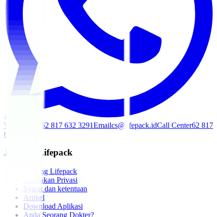
WhatsApp
+62 817 632 3291
Email
cs@lifepack.id
Call Center
62 817
632 3291
Jelajahi Lifepack
Tentang Lifepack
Kebijakan Privasi
Syarat dan ketentuan
Artikel
Download Aplikasi
Anda Seorang Dokter?