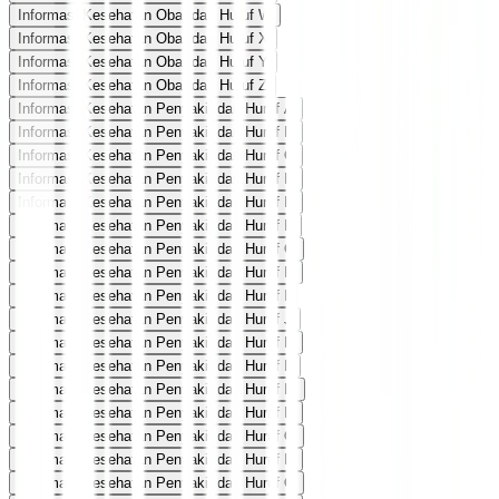
Informasi Kesehatan Obat dari Huruf W
Informasi Kesehatan Obat dari Huruf X
Informasi Kesehatan Obat dari Huruf Y
Informasi Kesehatan Obat dari Huruf Z
Informasi Kesehatan Penyakit dari Huruf A
Informasi Kesehatan Penyakit dari Huruf B
Informasi Kesehatan Penyakit dari Huruf C
Informasi Kesehatan Penyakit dari Huruf D
Informasi Kesehatan Penyakit dari Huruf E
Informasi Kesehatan Penyakit dari Huruf F
Informasi Kesehatan Penyakit dari Huruf G
Informasi Kesehatan Penyakit dari Huruf H
Informasi Kesehatan Penyakit dari Huruf I
Informasi Kesehatan Penyakit dari Huruf J
Informasi Kesehatan Penyakit dari Huruf K
Informasi Kesehatan Penyakit dari Huruf L
Informasi Kesehatan Penyakit dari Huruf M
Informasi Kesehatan Penyakit dari Huruf N
Informasi Kesehatan Penyakit dari Huruf O
Informasi Kesehatan Penyakit dari Huruf P
Informasi Kesehatan Penyakit dari Huruf Q