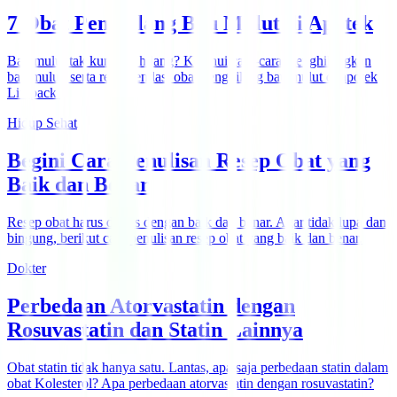
7 Obat Penghilang Bau Mulut di Apotek
Bau mulut tak kunjung hilang? Ketahui cara-cara menghilangkan
bau mulut, serta rekomendasi obat penghilang bau mulut di apotek
Lifepack.
Hidup Sehat
Begini Cara Penulisan Resep Obat yang
Baik dan Benar
Resep obat harus ditulis dengan baik dan benar. Agar tidak lupa dan
bingung, berikut cara penulisan resep obat yang baik dan benar.
Dokter
Perbedaan Atorvastatin dengan
Rosuvastatin dan Statin Lainnya
Obat statin tidak hanya satu. Lantas, apa saja perbedaan statin dalam
obat Kolesterol? Apa perbedaan atorvastatin dengan rosuvastatin?