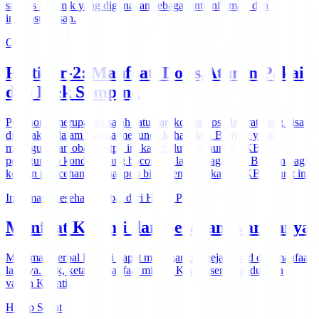
sintetis sistemik yang digunakan sebagai anti inflamasi dan
imunosupresan.
Obat
Postinor-2: Manfaat, Dosis,Aturan Pakai
dan Efek Samping
Postinor-2 merupakan salah satu dari kontrasepsi darurat yang bisa
digunakan dalam rangka menunda kehamilan. Banyak yang
menggunakan obat postpil ini karena lupa minum pil KB,
penggunaan kondom yang bocor dan lain sebagainya. Bahkan bagi
korban pelecehan seksual pun bisa menggunakan pil KB darurat ini.
Informasi Kesehatan Obat dari Huruf P
Manfaat Kiranti dan Beragam Variannya
Minuman herbal Kiranti dapat meringankan gejala haid dan manfaat
lainnya. Yuk, ketahui manfaat minum Kiranti serta kandungan
varian Kiranti.
Hidup Sehat