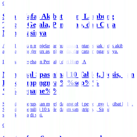
Obat
Sesak Nafas Akibat Asam Lambung
Tinggi: Gejala, Penyebab, dan Cara
Mengatasinya
Artikel ini akan menjelaskan hubungan antara sesak nafas akibat
asam lambung (reflux asam), gejala, dan cara mengatasinya.
Informasi Kesehatan Penyakit dari Huruf A
Mengenal Spasminal 10 Tablet, Dosis, dan
Efek Sampingnya %%sep%%
%%sitename%%
Spasminal merupakan merek dagang obat pereda nyeri akibat kolik.
Spasminal memiliki 10 tablet dalam satu stripnya. Simak
selengkapnya di sini.
Obat