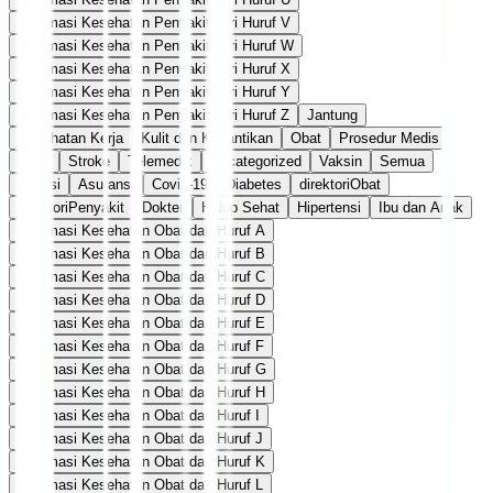
Informasi Kesehatan Penyakit dari Huruf V
Informasi Kesehatan Penyakit dari Huruf W
Informasi Kesehatan Penyakit dari Huruf X
Informasi Kesehatan Penyakit dari Huruf Y
Informasi Kesehatan Penyakit dari Huruf Z
Jantung
Kesehatan Kerja
Kulit dan Kecantikan
Obat
Prosedur Medis
Seks
Stroke
Telemedik
Uncategorized
Vaksin
Semua
Afiliasi
Asuransi
Covid-19
Diabetes
direktoriObat
direktoriPenyakit
Dokter
Hidup Sehat
Hipertensi
Ibu dan Anak
Informasi Kesehatan Obat dari Huruf A
Informasi Kesehatan Obat dari Huruf B
Informasi Kesehatan Obat dari Huruf C
Informasi Kesehatan Obat dari Huruf D
Informasi Kesehatan Obat dari Huruf E
Informasi Kesehatan Obat dari Huruf F
Informasi Kesehatan Obat dari Huruf G
Informasi Kesehatan Obat dari Huruf H
Informasi Kesehatan Obat dari Huruf I
Informasi Kesehatan Obat dari Huruf J
Informasi Kesehatan Obat dari Huruf K
Informasi Kesehatan Obat dari Huruf L