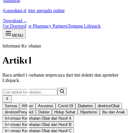
Manadok
Konsultasi dokter spesialis online
Download →
For Doctors
For Pharmacy Partners
Tentang Lifepack
MENU
Informasi Kesehatan
Artikel
Baca artikel kesehatan terpercaya dari tim dokter dan apoteker
Lifepack.
Semua
Afiliasi
Asuransi
Covid-19
Diabetes
direktoriObat
direktoriPenyakit
Dokter
Hidup Sehat
Hipertensi
Ibu dan Anak
Informasi Kesehatan Obat dari Huruf A
Informasi Kesehatan Obat dari Huruf B
Informasi Kesehatan Obat dari Huruf C