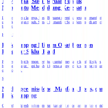
10 Manfaat Susu Beruang untuk
Membantu Mendukung Kesehatan
Layaknya susu lainnya, Susu Beruang memiliki beragam manfaat
untuk kesehatan tubuh. Simak 10 manfaat Susu Beruang di artikel
berikut.
Hidup Sehat
Efek Samping Minum Obat Hormon
Pengatur Siklus Haid
Pemberian obat hormon bertujuan untuk mengatur kembali siklus
haid agar teratur. Tapi hati-hati karena adanya efek samping minum
obat hormon.
Seks
Methylprednisolone: Manfaat, Dosis, dan
Efek Samping
Obat Methylprednisolone merupakan obat golongan kortikosteroid