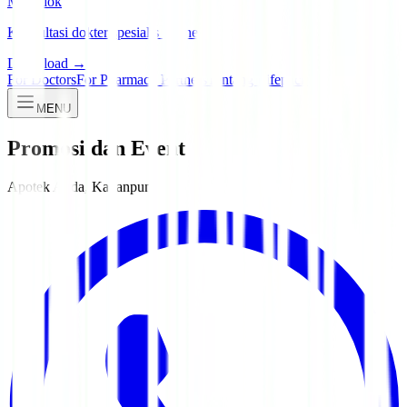
Manadok
Konsultasi dokter spesialis online
Download →
For Doctors
For Pharmacy Partners
Tentang Lifepack
MENU
Promosi dan Event
Apotek Anda, Kapanpun.