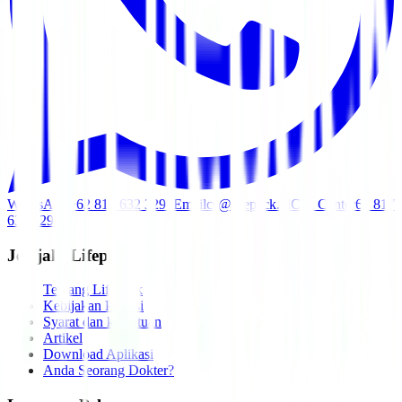
WhatsApp
+62 817 632 3291
Email
cs@lifepack.id
Call Center
62 817
632 3291
Jelajahi Lifepack
Tentang Lifepack
Kebijakan Privasi
Syarat dan ketentuan
Artikel
Download Aplikasi
Anda Seorang Dokter?