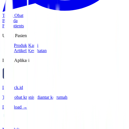
Tebus Obat
Beranda
For Patients
Untuk Pasien
Produk Kami
Artikel Kesehatan
Install Aplikasi
Lifepack.id
Tebus obat kronis, diantar ke rumah
Download →