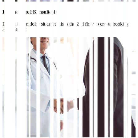
Langkah no.2 Konsultasi
Lorem ipsum dolor sit amet this is the 2nd flow to create booking
appointment​