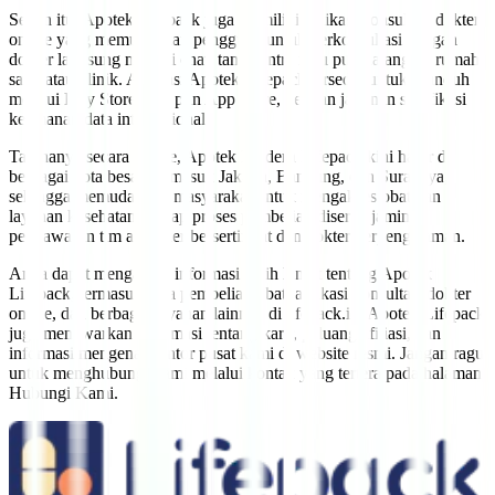
Selain itu, Apotek Lifepack juga memiliki aplikasi konsultasi dokter
online yang memudahkan pengguna untuk berkonsultasi dengan
dokter langsung melalui chat, tanpa antre mau pun datang ke rumah
sakit atau klinik. Aplikasi Apotek Lifepack tersedia untuk diunduh
melalui Play Store mau pun App Store, dengan jaminan sertifikasi
keamanan data internasional.
Tak hanya secara online, Apotek Modern Lifepack kini hadir di
berbagai kota besar, termasuk Jakarta, Bandung, dan Surabaya,
sehingga memudahkan masyarakat untuk mengakses obat dan
layanan kesehatan. Setiap proses pembelian disertai jaminan
pengawasan tim apoteker bersertifikat dan dokter berpengalaman.
Anda dapat mengakses informasi lebih lanjut tentang Apotek
Lifepack, termasuk cara pembelian obat, aplikasi konsultasi dokter
online, dan berbagai layanan lainnya di lifepack.id. Apotek Lifepack
juga menawarkan informasi tentang karir, peluang afiliasi, dan
informasi mengenai kantor pusat kami di website resmi. Jangan ragu
untuk menghubungi kami melalui kontak yang tertera pada halaman
Hubungi Kami.