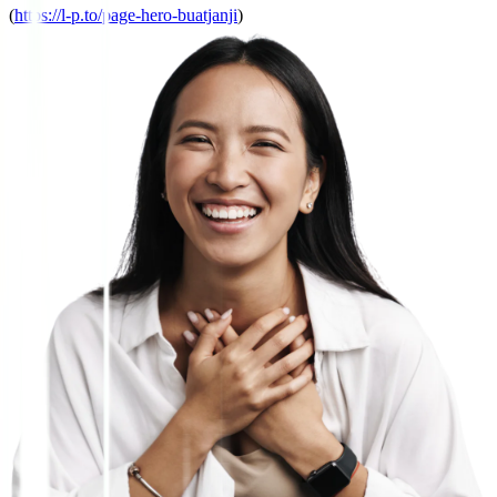
(
https://l-p.to/page-hero-buatjanji
)