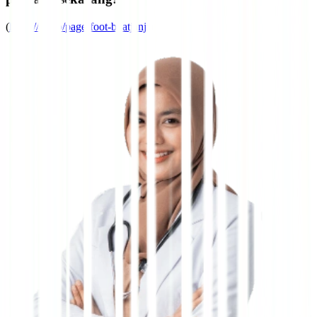
(
https://l-p.to/page-foot-buatjanji
)