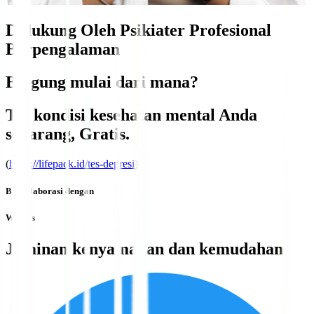
Didukung Oleh Psikiater Profesional
Berpengalaman
Bingung mulai dari mana?
Tes kondisi kesehatan mental Anda
sekarang,
Gratis
.
(
https://lifepack.id/tes-depresi
)
Berkolaborasi dengan
Why us
Jaminan kenyamanan dan kemudahan