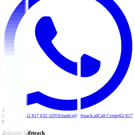
WhatsApp
+62 817 632 3291
Email
cs@lifepack.id
Call Center
62 817
632 3291
Jelajahi Lifepack