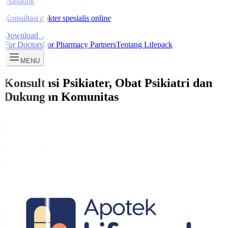
Manadok
Konsultasi dokter spesialis online
Download →
For Doctors
For Pharmacy Partners
Tentang Lifepack
MENU
Konsultasi Psikiater, Obat Psikiatri dan
Dukungan Komunitas