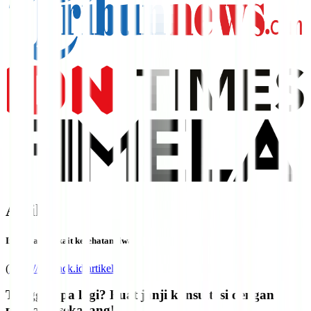
Artikel
Informasi terkait kesehatan jiwa
(
https://lifepack.id/artikel/
)
Tunggu apa lagi? Buat janji konsultasi dengan
psikiater sekarang!