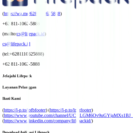
(
https://wa.me/6281110625888
)
+62 811-1062-5888
(mailto:
cs@lifepack.id
)
cs@lifepack.id
(tel:+6281110625888)
+62 811-1062-5888
Jelajahi Lifepack
Layanan Pelanggan
Ikuti Kami
(
https://l-p.to/lpfbfooter
) (
https://l-p.to/lpigfooter
)
(
https://www.youtube.com/channel/UCALGM6Ov9uGYjaMXs1BJ
(
https://www.linkedin.com/company/lifepackid/
)
Download Aplikasi Lifepack