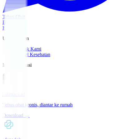
Tebus Obat
Beranda
For Patients
Untuk Pasien
Produk Kami
Artikel Kesehatan
Install Aplikasi
Lifepack.id
Tebus obat kronis, diantar ke rumah
Download →