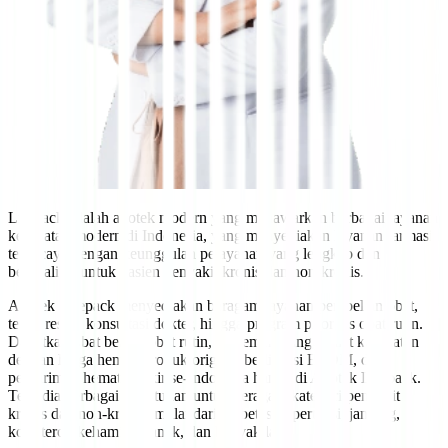
Lifepack adalah apotek modern yang menawarkan berbagai layanan
kesehatan modern di Indonesia, yang menyediakan layanan farmasi
tepercaya dengan keunggulan pelayanan yang lengkap dan
berkualitas untuk pasien penyakit kronis dan non-kronis.
Apotek Lifepack menyediakan beragam layanan pembelian obat,
tebus resep, konsultasi dokter, hingga program prioritas obat rutin.
Dapatkan obat bebas, obat rutin, suplemen, hingga alat kesehatan
dengan harga hemat, produk original berlisensi BPOM, dan
pengiriman hemat ongkir se-Indonesia hanya di Apotek Lifepack.
Tersedia berbagai kebutuhan untuk beragam kategori penyakit
kronis dan non-kronis, mulai dari diabetes, hipertensi, jantung,
kolesterol, kehamilan, anak, dan banyak lagi.