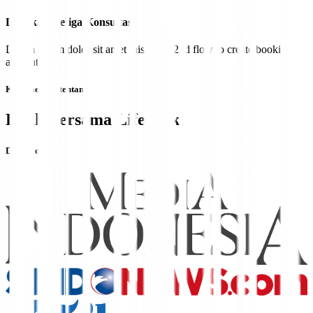
Langkah Ketiga Konsultasi
Lorem ipsum dolor sit amet this is the 2nd flow to create booking
appointment​
Kata mereka tentang
Pulih Bersama Lifepack
Diliput oleh