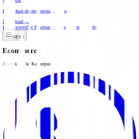
Manadok
Konsultasi dokter spesialis online
Download →
For Doctors
For Pharmacy Partners
Tentang Lifepack
MENU
Ecommerce
Apotek Anda, Kapanpun.