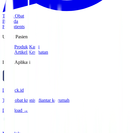
Tebus Obat
Beranda
For Patients
Untuk Pasien
Produk Kami
Artikel Kesehatan
Install Aplikasi
Lifepack.id
Tebus obat kronis, diantar ke rumah
Download →