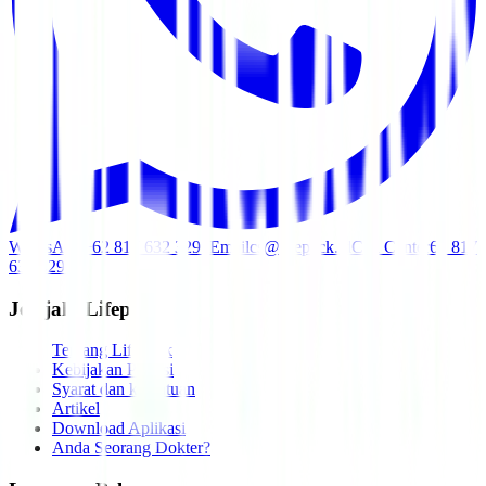
WhatsApp
+62 817 632 3291
Email
cs@lifepack.id
Call Center
62 817
632 3291
Jelajahi Lifepack
Tentang Lifepack
Kebijakan Privasi
Syarat dan ketentuan
Artikel
Download Aplikasi
Anda Seorang Dokter?