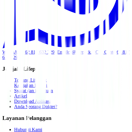
WhatsApp
+62 817 632 3291
Email
cs@lifepack.id
Call Center
62 817
632 3291
Jelajahi Lifepack
Tentang Lifepack
Kebijakan Privasi
Syarat dan ketentuan
Artikel
Download Aplikasi
Anda Seorang Dokter?
Layanan Pelanggan
Hubungi Kami