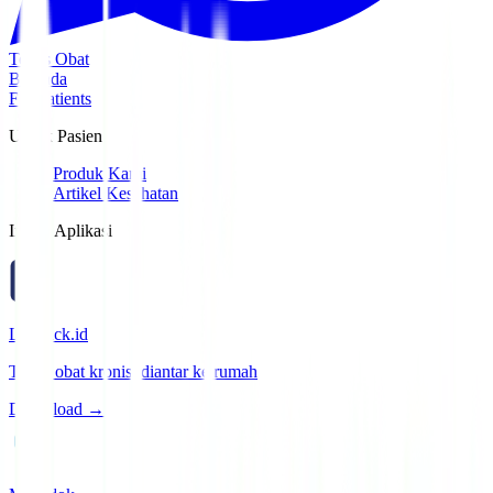
Tebus Obat
Beranda
For Patients
Untuk Pasien
Produk Kami
Artikel Kesehatan
Install Aplikasi
Lifepack.id
Tebus obat kronis, diantar ke rumah
Download →