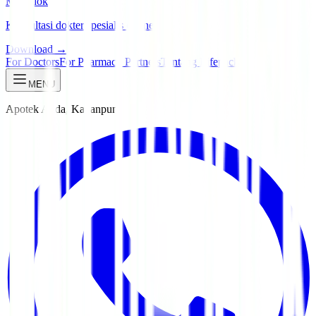
Manadok
Konsultasi dokter spesialis online
Download →
For Doctors
For Pharmacy Partners
Tentang Lifepack
MENU
Apotek Anda, Kapanpun.